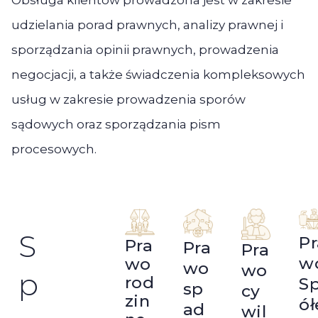
udzielania porad prawnych, analizy prawnej i
sporządzania opinii prawnych, prowadzenia
negocjacji, a także świadczenia kompleksowych
usług w zakresie prowadzenia sporów
sądowych oraz sporządzania pism
procesowych.
S
Pr
Pra
Pra
Pra
w
wo
wo
wo
p
rod
S
sp
cy
zin
ół
ad
wil