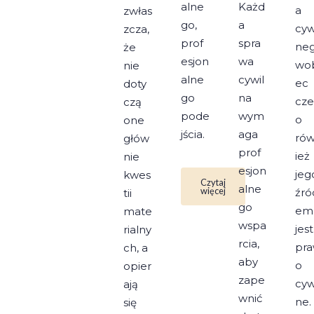
alne
Każd
a
zwłas
go,
a
cyw
zcza,
prof
spra
ne
że
esjon
wa
wo
nie
alne
cywil
ec
doty
go
na
cz
czą
pode
wym
o
one
jścia.
aga
ró
głów
prof
ież
nie
esjon
jeg
kwes
Czytaj
alne
więcej
źró
tii
go
em
mate
wspa
jest
rialny
rcia,
pr
ch, a
aby
o
opier
zape
cyw
ają
wnić
ne.
się