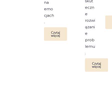
skut
na
eczn
emo
e
cjach
rozwi
.
ązani
Czytaj
e
więcej
prob
lemu
.
Czytaj
więcej