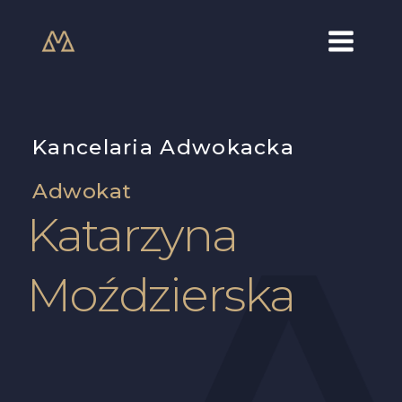
Skip
Main
to
Menu
content
Kancelaria Adwokacka
Adwokat
Katarzyna
Moździerska