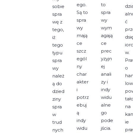
ego.
to
dzi
sobie
Są to
spra
aln
spra
spra
wy
ć
wę z
wy
wym
prz
tego,
mają
agają
dsi
iż
ce
ce
ior
tego
szcz
prec
w.
typu
egól
yzyjn
Pr
spra
ny
ej
o
wy
char
anali
ha
należ
akter
zy i
lo
ą do
i
indy
po
dzied
potrz
widu
tał
ziny
ebuj
alne
na
spra
ą
go
ka
w
indy
pode
ie
trud
widu
jścia.
pr
nych