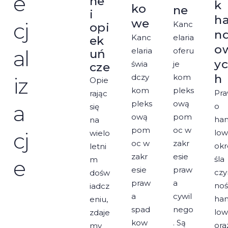
e
ne
k
ko
ne
i
h
we
cj
Kanc
opi
nd
Kanc
elaria
ek
o
al
elaria
oferu
uń
y
świa
je
cze
h​
dczy
kom
iz
Opie
kom
pleks
Pr
rając
pleks
ową
a
o
się
ową
pom
ha
na
pom
oc w
cj
lo
wielo
oc w
zakr
okr
letni
zakr
esie
śla
m
e
esie
praw
czy
dośw
praw
a
noś
iadcz
a
cywil
ha
eniu,
spad
nego
lo
zdaje
kow
. Są
ora
my