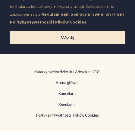
w
c
formularzu kontaktowym i wyceny usługi. Oświadczam, iż
w
y
e
zapoznałem się z
Regulaminem pomocy prawnej on - line
i
y
p
Polityką Prywatności i Plików Cookies.
t
Wyślij
a
c
j
a
r
Katarzyna Moździerska Adwokat, 2024
e
Strona główna
g
u
Kancelaria
l
Regulamin
a
Polityka Prywatności i Plików Cookies
m
i
n